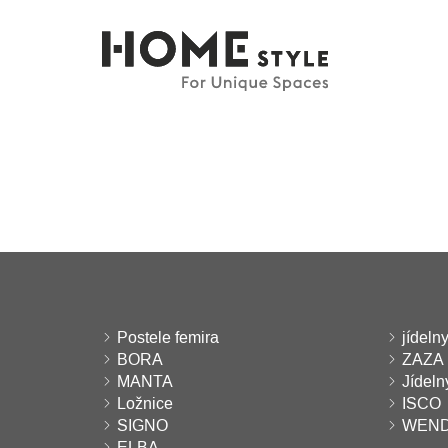
Postele femira
jídelny
BORA
ZAZA
MANTA
Jídel
Ložnice
ISCO
SIGNO
WEN
ELBA