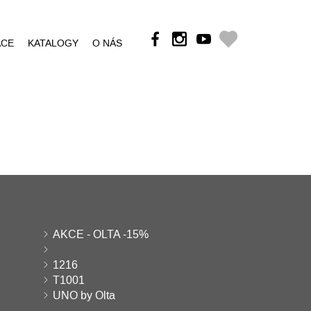
ÁCE
KATALOGY
O NÁS
AKCE - OLTA -15%
1216
T1001
UNO by Olta