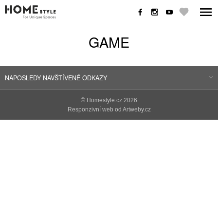
GAME
NAPOSLEDY NAVŠTÍVENÉ ODKAZY
©
Homestyle.cz
2026
Responzivní web od Artweby.cz