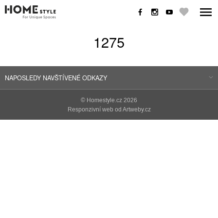
1275
NAPOSLEDY NAVŠTÍVENÉ ODKAZY
©
Homestyle.cz
2026
Responzivní web od Artweby.cz