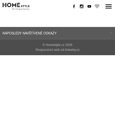
NAPOSLEDY NAVŠTÍVENÉ ODKAZY
©
Homestyle.cz
2026
Responzivní web od Artweby.cz