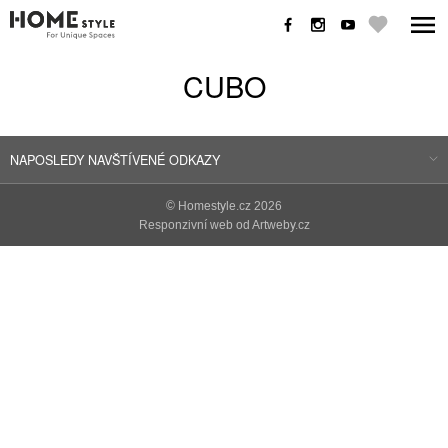
CUBO
NAPOSLEDY NAVŠTÍVENÉ ODKAZY
©
Homestyle.cz
2026
Responzivní web od Artweby.cz