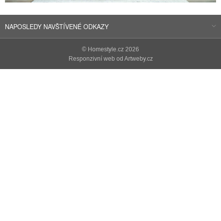
NAPOSLEDY NAVŠTÍVENÉ ODKAZY
©
Homestyle.cz
2026
Responzivní web od Artweby.cz