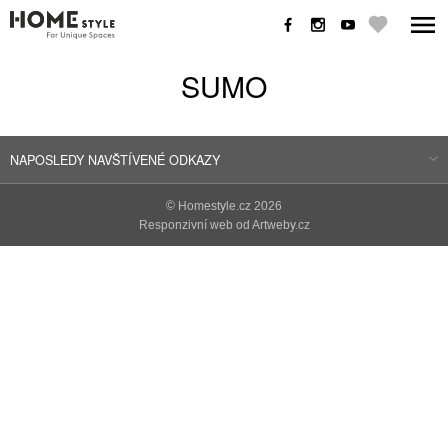
SUMO
NAPOSLEDY NAVŠTÍVENÉ ODKAZY
©
Homestyle.cz
2026
Responzivní web od Artweby.cz