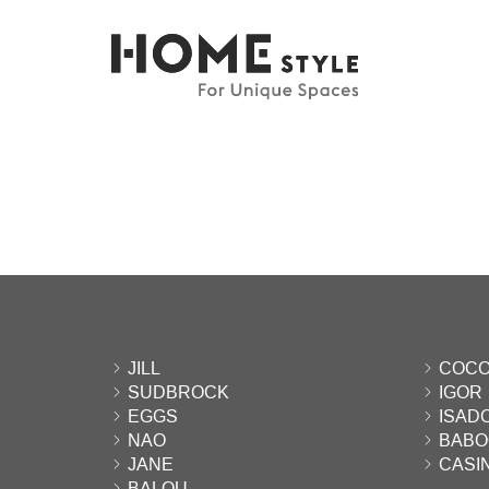
JILL
COCO 
SUDBROCK
IGOR
EGGS
ISAD
NAO
BABO
JANE
CASI
BALOU