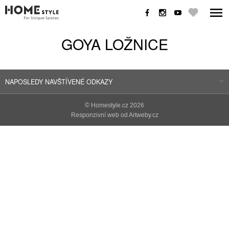
GOYA LOŽNICE
NAPOSLEDY NAVŠTÍVENÉ ODKAZY
©
Homestyle.cz
2026
Responzivní web od Artweby.cz