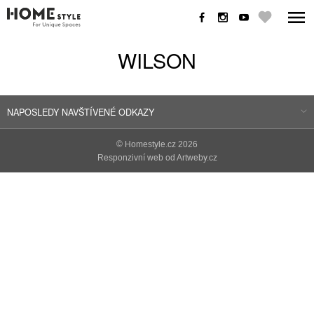
WILSON
NAPOSLEDY NAVŠTÍVENÉ ODKAZY
©
Homestyle.cz
2026
Responzivní web od Artweby.cz