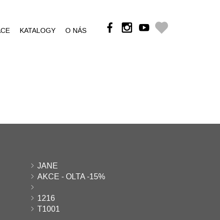
ÁCE
KATALOGY
O NÁS
JANE
AKCE - OLTA -15%
1216
T1001