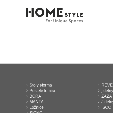
Stoly eforma
REVER
Postele femira
jídelny
BORA
ZAZA
MANTA
Jídel
Ložnice
ISCO
SIGNO