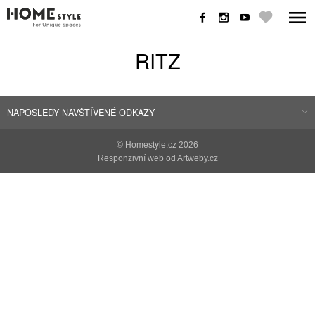
RITZ
NAPOSLEDY NAVŠTÍVENÉ ODKAZY
©
Homestyle.cz
2026
Responzivní web od Artweby.cz