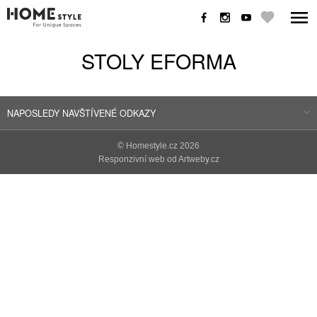
STOLY EFORMA
NAPOSLEDY NAVŠTÍVENÉ ODKAZY
©
Homestyle.cz
2026
Responzivní web od Artweby.cz