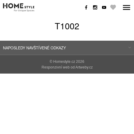
T1002
NAPOSLEDY NAVŠTÍVENÉ ODKAZY
©
Homestyle.cz
2026
Responzivní web od Artweby.cz