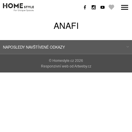
ANAFI
NAPOSLEDY NAVŠTÍVENÉ ODKAZY
©
Homestyle.cz
2026
Responzivní web od Artweby.cz