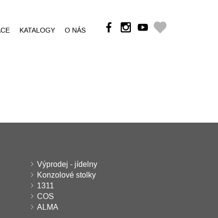
ÁCE
KATALOGY
O NÁS
Výprodej - jídelny
Konzolové stolky
1311
COS
ALMA