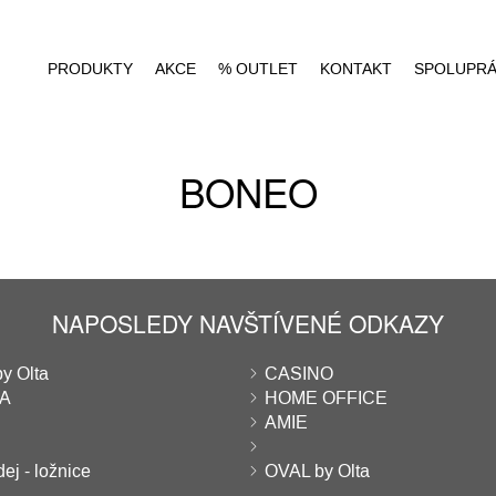
PRODUKTY
AKCE
% OUTLET
KONTAKT
SPOLUPR
BONEO
NAPOSLEDY NAVŠTÍVENÉ ODKAZY
y Olta
CASINO
A
HOME OFFICE
AMIE
ej - ložnice
OVAL by Olta