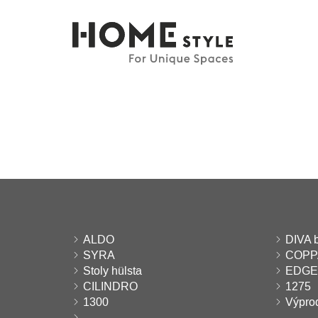
ALDO
DIVA b
SYRA
COPP
Stoly hülsta
EDGE
CILINDRO
1275
1300
Výprod