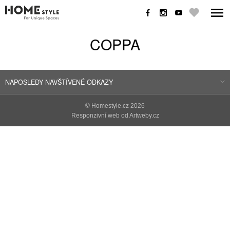
COPPA
NAPOSLEDY NAVŠTÍVENÉ ODKAZY
©
Homestyle.cz
2026
Responzivní web od Artweby.cz