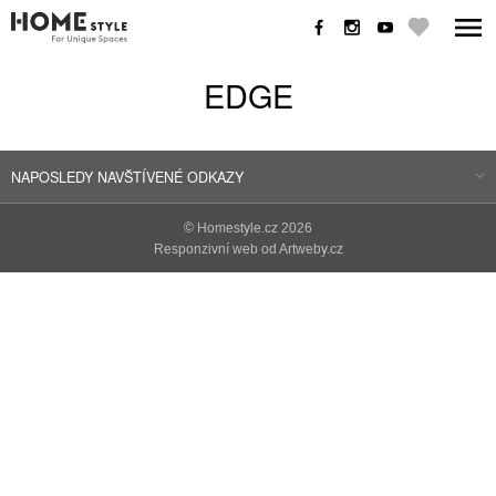
EDGE
NAPOSLEDY NAVŠTÍVENÉ ODKAZY
©
Homestyle.cz
2026
Responzivní web od Artweby.cz