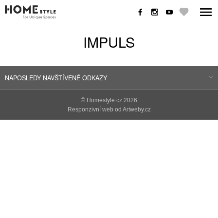
IMPULS
NAPOSLEDY NAVŠTÍVENÉ ODKAZY
©
Homestyle.cz
2026
Responzivní web od Artweby.cz