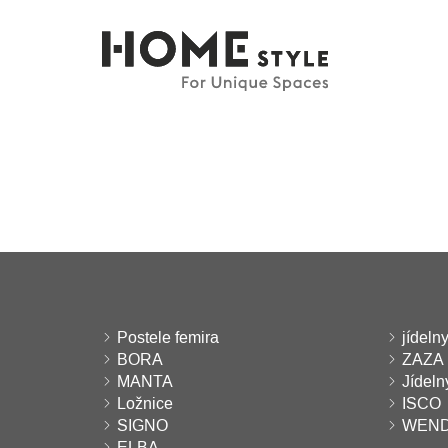
Postele femira
jídelny
BORA
ZAZA
MANTA
Jídel
Ložnice
ISCO
SIGNO
WEN
ELBA