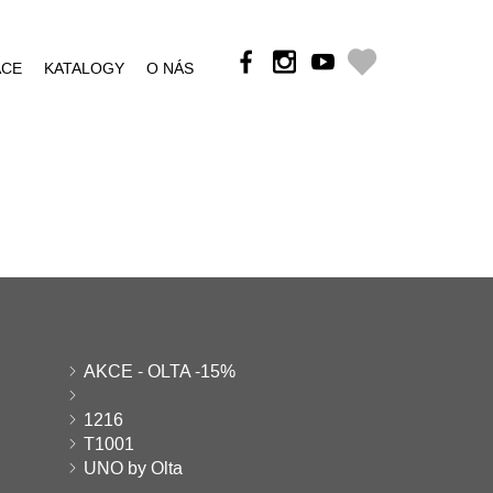
ÁCE
KATALOGY
O NÁS
AKCE - OLTA -15%
1216
T1001
UNO by Olta