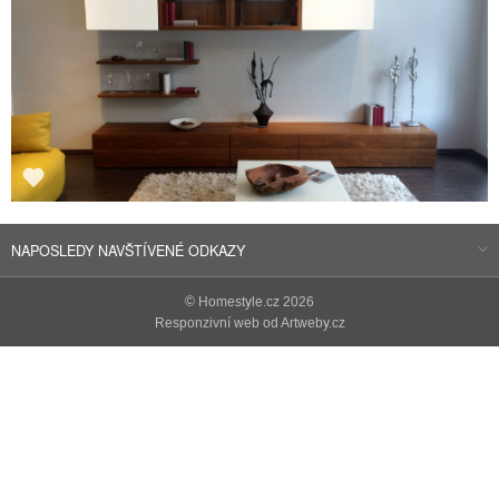
NAPOSLEDY NAVŠTÍVENÉ ODKAZY
©
Homestyle.cz
2026
Responzivní web od Artweby.cz