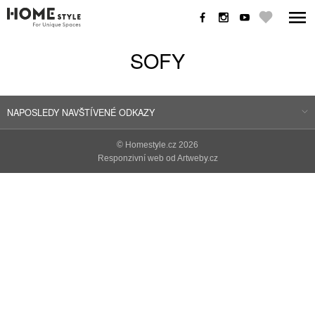
SOFY
NAPOSLEDY NAVŠTÍVENÉ ODKAZY
©
Homestyle.cz
2026
Responzivní web od Artweby.cz