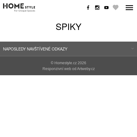
SPIKY
NAPOSLEDY NAVŠTÍVENÉ ODKAZY
©
Homestyle.cz
2026
Responzivní web od Artweby.cz