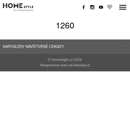
1260
NAPOSLEDY NAVŠTÍVENÉ ODKAZY
©
Homestyle.cz
2026
Responzivní web od Artweby.cz