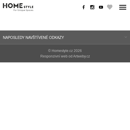
NAPOSLEDY NAVŠTÍVENÉ ODKAZY
©
Homestyle.cz
2026
Responzivní web od Artweby.cz