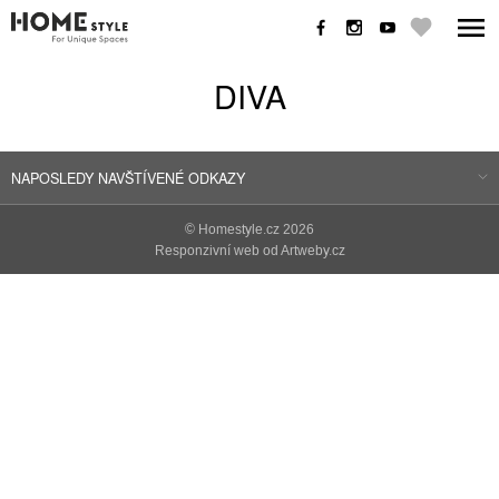
DIVA
NAPOSLEDY NAVŠTÍVENÉ ODKAZY
©
Homestyle.cz
2026
Responzivní web od Artweby.cz