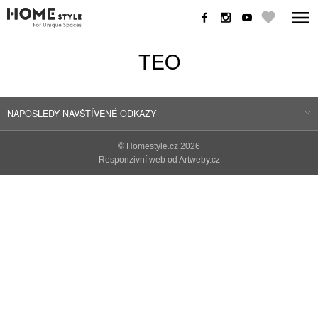
TEO
NAPOSLEDY NAVŠTÍVENÉ ODKAZY
©
Homestyle.cz
2026
Responzivní web od Artweby.cz