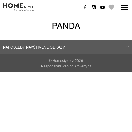
PANDA
NAPOSLEDY NAVŠTÍVENÉ ODKAZY
©
Homestyle.cz
2026
Responzivní web od Artweby.cz