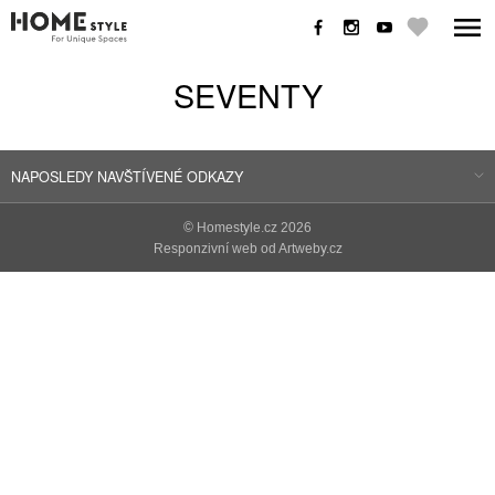
SEVENTY
NAPOSLEDY NAVŠTÍVENÉ ODKAZY
©
Homestyle.cz
2026
Responzivní web od Artweby.cz