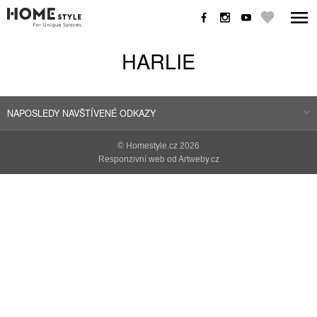
HARLIE
NAPOSLEDY NAVŠTÍVENÉ ODKAZY
©
Homestyle.cz
2026
Responzivní web od Artweby.cz